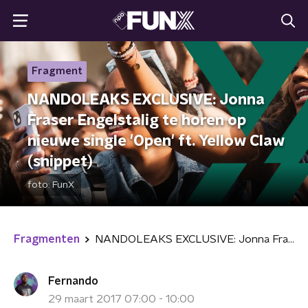
Fragment
NANDOLEAKS EXCLUSIVE: Jonna
Fraser Engelstalig te horen op
nieuwe single 'Open' ft. Yellow Claw
(snippet)
foto:
FunX
Fragmenten
NANDOLEAKS EXCLUSIVE: Jonna Fraser Engelstalig te horen op nieuwe single 'Open' ft. Yellow Claw (snippet)
Fernando
29 maart 2017 07:00 - 10:00