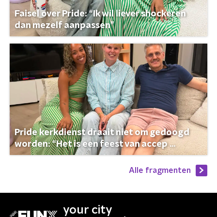
Faisel over Pride: “Ik wil liever shockeren
dan mezelf aanpassen”
Pride kerkdienst draait niet om gedoogd
worden: “Het is een feest van accep ...
Alle fragmenten
your city