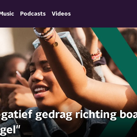
Music
Podcasts
Videos
atief gedrag richting boa
gel"