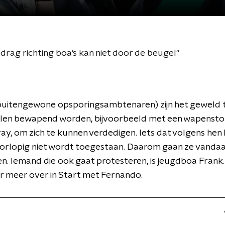
rag richting boa's kan niet door de beugel"
(buitengewone opsporingsambtenaren) zijn het geweld 
illen bewapend worden, bijvoorbeeld met een wapensto
y, om zich te kunnen verdedigen. Iets dat volgens hen
oorlopig niet wordt toegestaan. Daarom gaan ze vanda
n. Iemand die ook gaat protesteren, is jeugdboa Frank. 
r meer over in Start met Fernando.