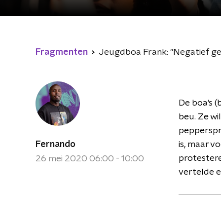
Fragmenten
Jeugdboa Frank: "Negatief ged
De boa's 
beu. Ze w
pepperspra
Fernando
is, maar v
protestere
26 mei 2020 06:00 - 10:00
vertelde e