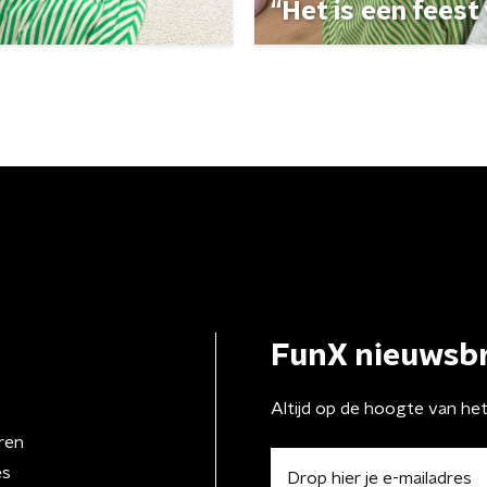
“Het is een feest 
FunX nieuwsbr
Altijd op de hoogte van he
ren
es