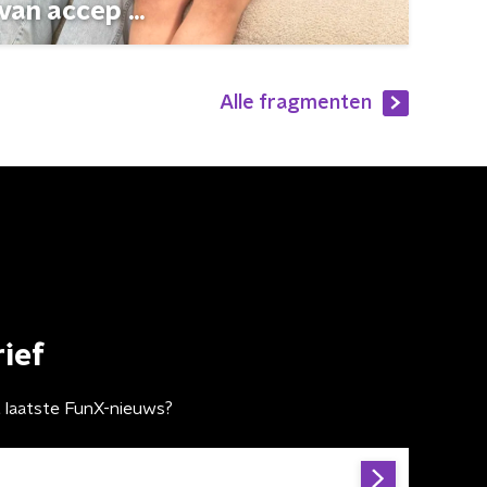
van accep ...
Alle fragmenten
ief
t laatste FunX-nieuws?