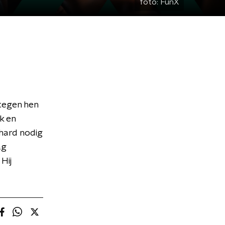
foto:
FunX
tegen hen
k en
 hard nodig
ag
Hij