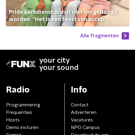
Pride kerkdienst draait niet om gedoogd
worden: “Het is een feest van accep ...
Alle fragmenten
your city
your sound
Radio
Info
Programmering
Contact
Frequenties
Adverteren
Hosts
Vacatures
Demo insturen
NPO Campus