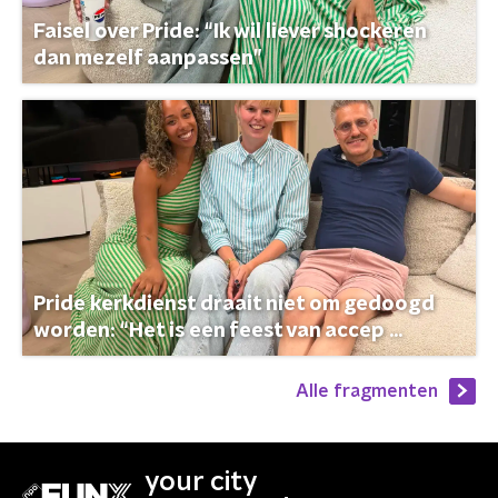
Faisel over Pride: “Ik wil liever shockeren
dan mezelf aanpassen”
Pride kerkdienst draait niet om gedoogd
worden: “Het is een feest van accep ...
Alle fragmenten
your city