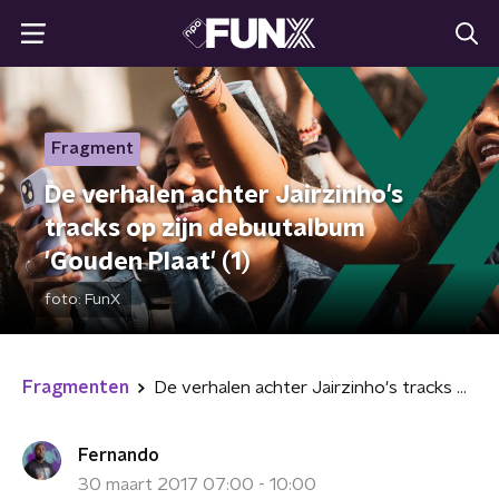
Fragment
De verhalen achter Jairzinho's
tracks op zijn debuutalbum
'Gouden Plaat' (1)
foto:
FunX
Fragmenten
De verhalen achter Jairzinho's tracks op zijn debuutalbum 'Gouden Plaat' (1)
Fernando
30 maart 2017 07:00 - 10:00