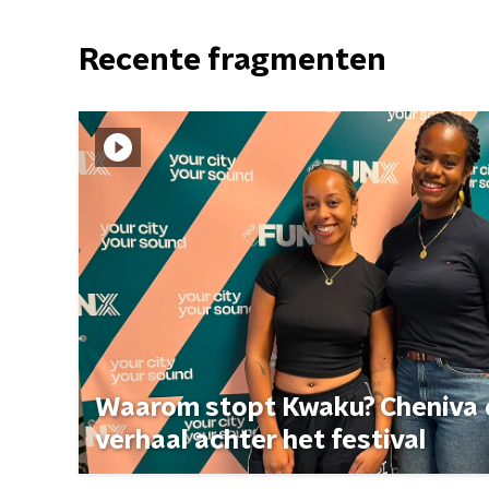
Recente fragmenten
Waarom stopt Kwaku? Cheniva d
verhaal achter het festival