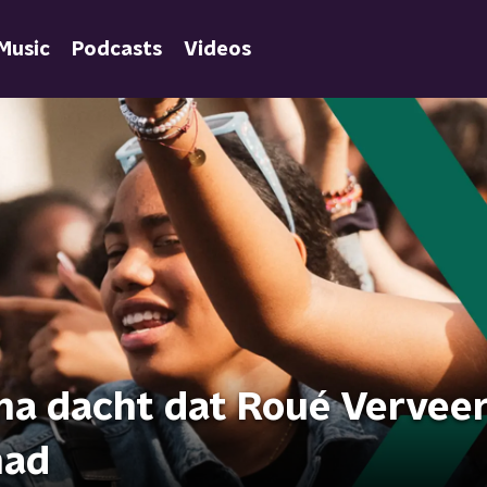
Music
Podcasts
Videos
oma dacht dat Roué Vervee
had