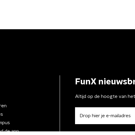
FunX nieuwsbr
Altijd op de hoogte van he
ren
es
mpus
d de app