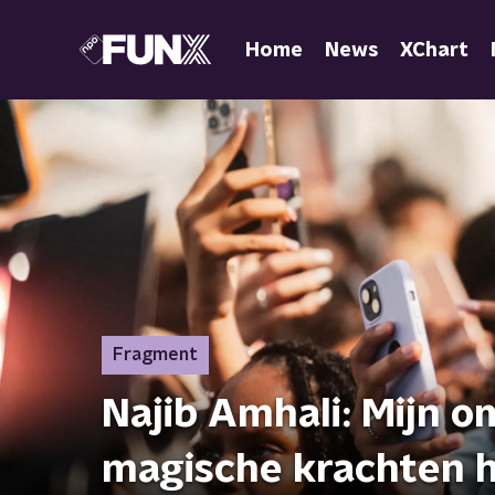
Home
News
XChart
Fragment
Najib Amhali: Mijn 
magische krachten 