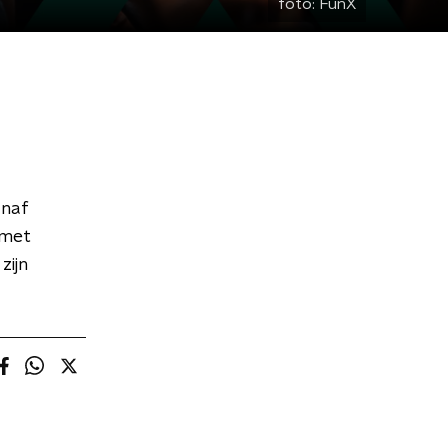
foto:
FunX
anaf
 met
zijn