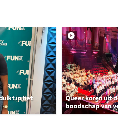
uikt in het
Queer koren uit 
boodschap van v