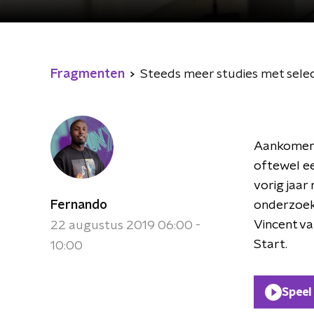
Fragmenten
Steeds meer studies met selecti
Aankomend
oftewel ee
vorig jaar
Fernando
onderzoek 
Vincent va
22 augustus 2019 06:00 -
Start.
10:00
Speel