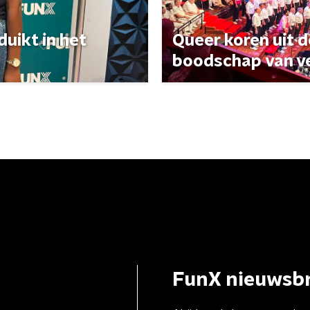
uikt in het
Queer koren uit 
boodschap van v
FunX nieuwsbr