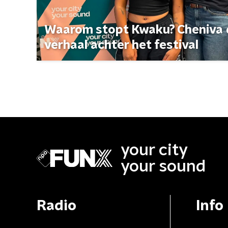
Waarom stopt Kwaku? Cheniva d
verhaal achter het festival
your city
your sound
Radio
Info