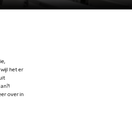
e,
ijl het er
uit
an?!
er over in