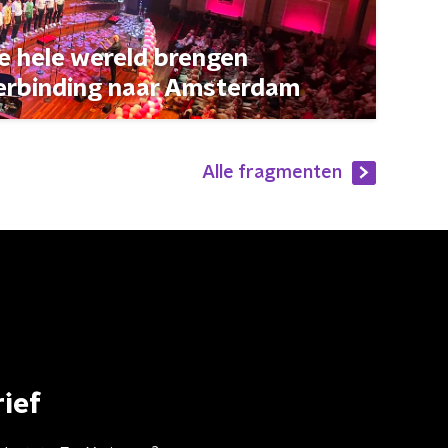
de hele wereld brengen
erbinding naar Amsterdam
Alle fragmenten
ief