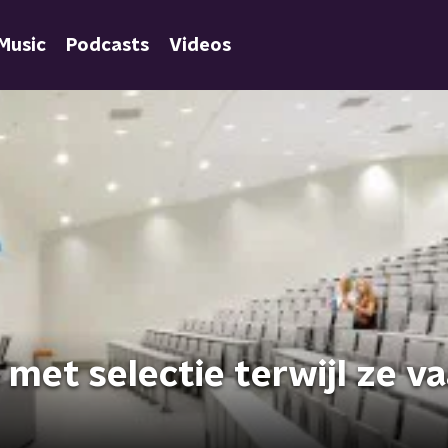
Music
Podcasts
Videos
met selectie terwijl ze v