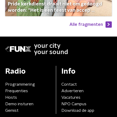
Pride kerkdienst draait niet om gedoogd
worden: “Het is een feest van accep ...
Alle fragmenten
your city
your sound
Radio
Info
Programmering
Contact
Frequenties
Adverteren
Hosts
Vacatures
Demo insturen
NPO Campus
Gemist
Download de app