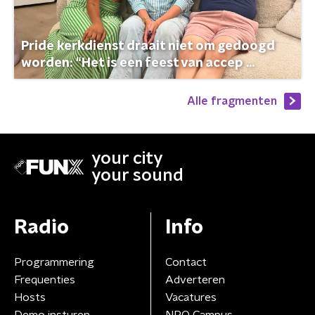
Pride kerkdienst draait niet om gedoogd
worden: “Het is een feest van accep ...
Alle fragmenten
your city
your sound
Radio
Info
Programmering
Contact
Frequenties
Adverteren
Hosts
Vacatures