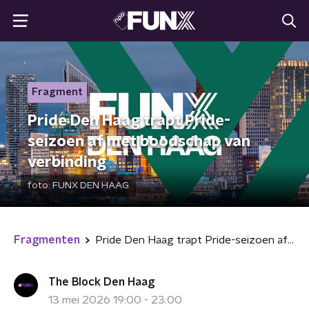
Fragment
Pride Den Haag trapt Pride-
seizoen af met boodschap van
verbinding
foto:
FUNX DEN HAAG
Fragmenten
Pride Den Haag trapt Pride-seizoen af met boodschap van verbinding
The Block Den Haag
13 mei 2026 19:00 - 23:00