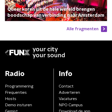
Queer koren uit de hele wereld brengen
boodschap van verbinding naar Amsterdam
Alle fragmenten
your city
your sound
Radio
Info
Programmering
Contact
Frequenties
Adverteren
Hosts
Vacatures
Demo insturen
NPO Campus
Gemist
Download de app