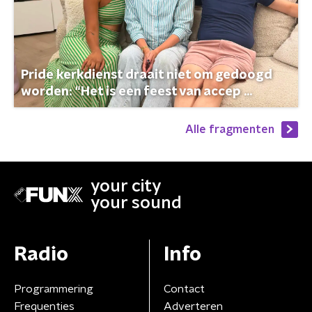
Pride kerkdienst draait niet om gedoogd
worden: “Het is een feest van accep ...
Alle fragmenten
your city
your sound
Radio
Info
Programmering
Contact
Frequenties
Adverteren