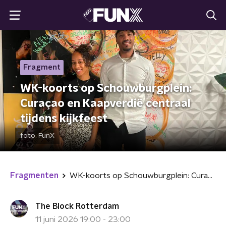
Fragment
WK-koorts op Schouwburgplein:
Curaçao en Kaapverdië centraal
tijdens kijkfeest
foto:
FunX
Fragmenten
WK-koorts op Schouwburgplein: Curaçao en Kaapverdië centraal tijdens kijkfeest
The Block Rotterdam
11 juni 2026 19:00 - 23:00