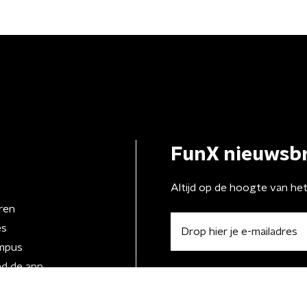
FunX nieuwsbr
Altijd op de hoogte van he
ren
es
mpus
d de app