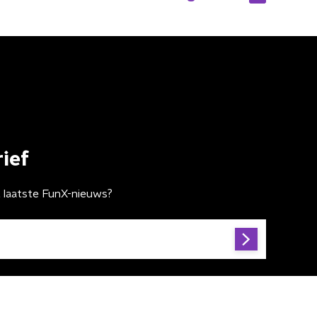
ief
t laatste FunX-nieuws?