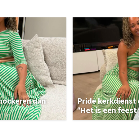
 shockeren dan
Pride kerkdienst
“Het is een feest 