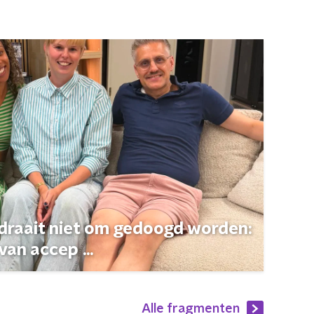
 draait niet om gedoogd worden:
van accep ...
Alle fragmenten