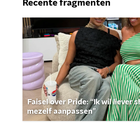
Recente fragmenten
Faisel over Pride: “Ik wil liever
mezelf aanpassen”