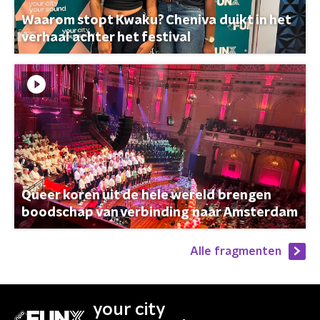
Waarom stopt Kwaku? Cheniva duikt in het
verhaal achter het festival
Queer koren uit de hele wereld brengen
boodschap van verbinding naar Amsterdam
Alle fragmenten
your city