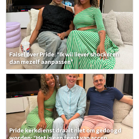
Faisel over Pride: “Ik wil liever shockeren
dan mezelf aanpassen”
Pride kerkdienst draait niet om gedoogd
worden: “Het is een feest van accep ...