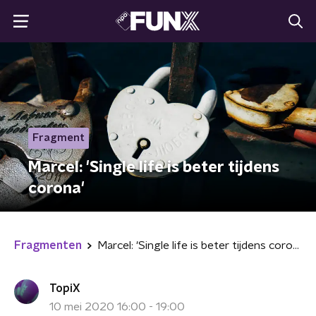
Fragment
Marcel: 'Single life is beter tijdens
corona'
Fragmenten
Marcel: 'Single life is beter tijdens corona'
TopiX
10 mei 2020 16:00 - 19:00