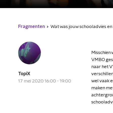
Fragmenten
Wat was jouw schooladvies en w
Misschien 
VMBO gestu
naar het V
TopiX
verschille
wel vaak e
17 mei 2020 16:00 - 19:00
maken met 
achtergron
schooladvie