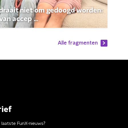
 draait niet om gedoogd worden:
van accep ...
Alle fragmenten
ief
t laatste FunX-nieuws?