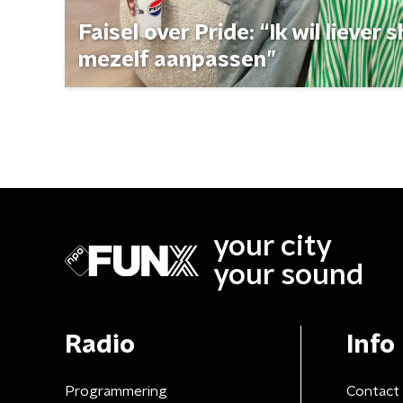
Faisel over Pride: “Ik wil liever
mezelf aanpassen”
your city
your sound
Radio
Info
Programmering
Contact