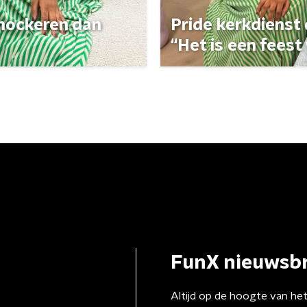
 shockeren dan
Pride kerkdienst
“Het is een feest 
FunX nieuwsbr
Altijd op de hoogte van he