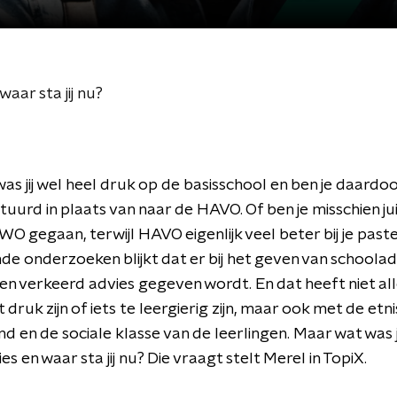
aar sta jij nu?
was jij wel heel druk op de basisschool en ben je daardo
urd in plaats van naar de HAVO. Of ben je misschien jui
WO gegaan, terwijl HAVO eigenlijk veel beter bij je paste
nde onderzoeken blijkt dat er bij het geven van schoolad
en verkeerd advies gegeven wordt. En dat heeft niet al
druk zijn of iets te leergierig zijn, maar ook met de etn
d en de sociale klasse van de leerlingen. Maar wat was
s en waar sta jij nu? Die vraagt stelt Merel in TopiX.