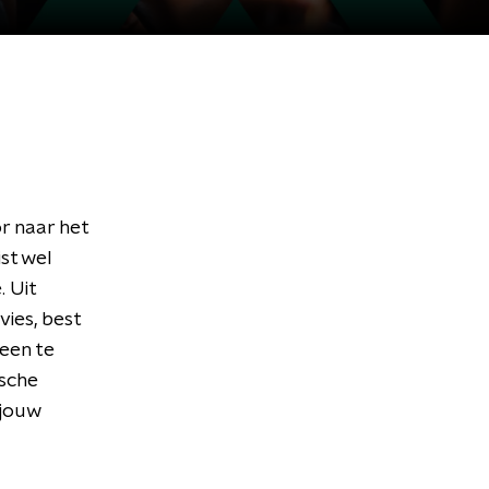
or naar het
st wel
. Uit
vies, best
leen te
ische
 jouw