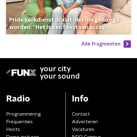
Pride kerkdienst draait niet om gedoogd
worden: “Het is een feest van accep ...
Alle fragmenten
your city
your sound
Radio
Info
Programmering
Contact
Frequenties
Adverteren
Hosts
Vacatures