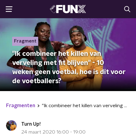
Fragment
"Ik combineer het killen van
verveling met fit blijven" - 10
weken geen voetbal, hoe is dit voor
de voetballers?
Fragmenten
"Ik combineer het killen van verveling met fit blijven" - 10 weken geen voetbal, hoe is dit voor de voetballers?
Turn Up!
24 maart 2020 16:00 - 19:00