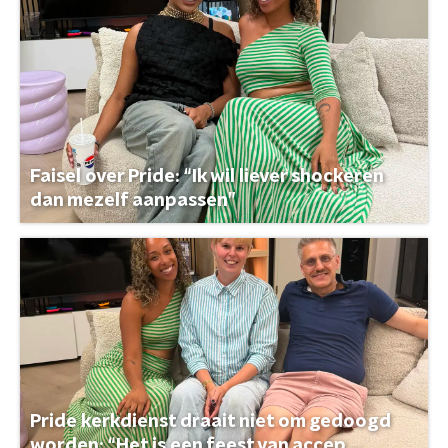
Faisel over Pride: “Ik wil liever shockeren
dan mezelf aanpassen”
Pride kerkdienst draait niet om gedoogd
worden: “Het is een feest van accep ...