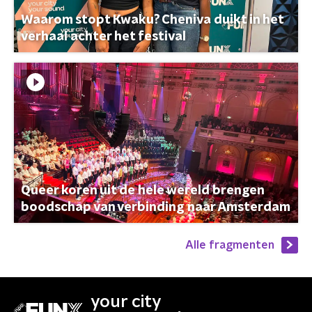
Waarom stopt Kwaku? Cheniva duikt in het
verhaal achter het festival
Queer koren uit de hele wereld brengen
boodschap van verbinding naar Amsterdam
Alle fragmenten
your city