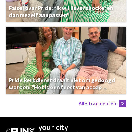
Faisel over Pride: “Ik wil liever shockeren
dan mezelf aanpassen”
Pride kerkdienst draait niet om gedoogd
worden: “Het is een feest van accep ...
Alle fragmenten
your city