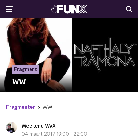
Fragment
WW
Fragmenten
WW
Weekend WaX
04 maart 2017 19:00 - 22:00