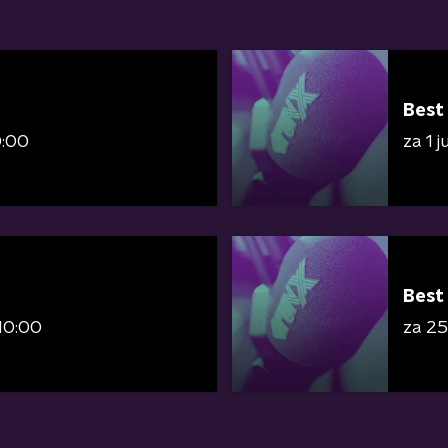
Best
0:00
za 1 
Best
10:00
za 25