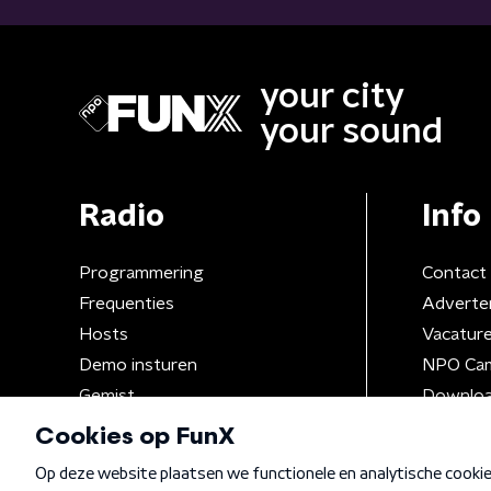
your city
your sound
Radio
Info
Programmering
Contact
Frequenties
Adverte
Hosts
Vacatur
Demo insturen
NPO Ca
Gemist
Downloa