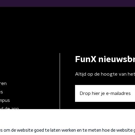
FunX nieuwsbr
Altijd op de hoogte van he
ren
es
mpus
d de app