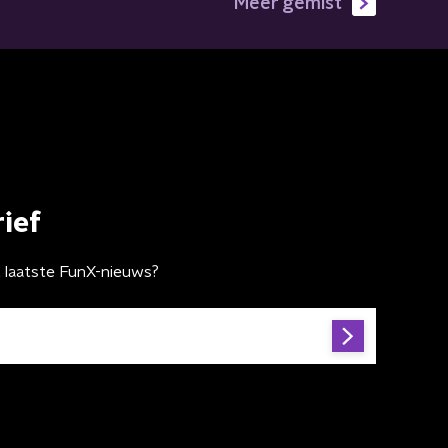
Meer gemist
ief
t laatste FunX-nieuws?