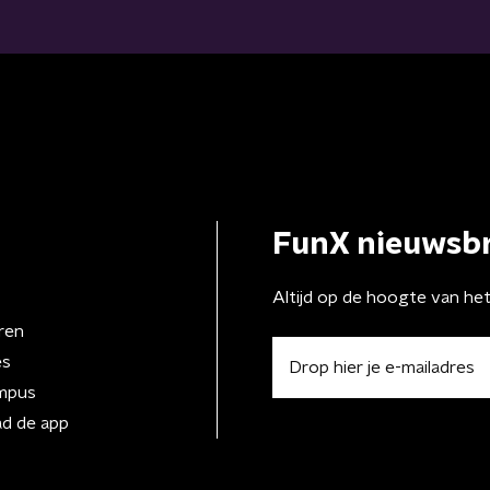
FunX nieuwsbr
Altijd op de hoogte van he
ren
es
mpus
d de app