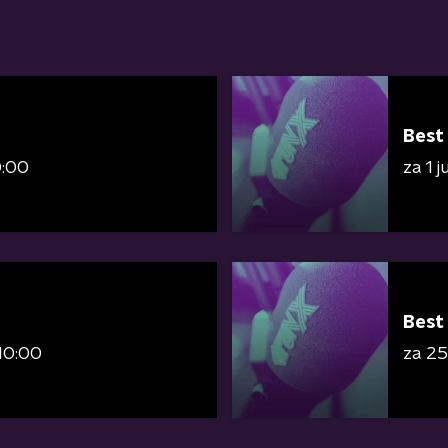
Best
0:00
za 1 
Best
10:00
za 25