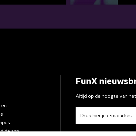
FunX nieuwsbr
Altijd op de hoogte van he
ren
es
mpus
d de app