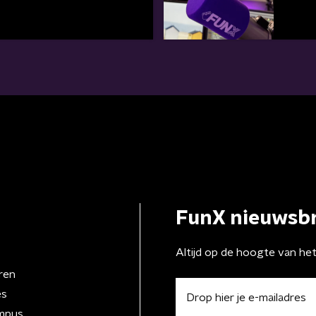
FunX nieuwsbr
Altijd op de hoogte van he
ren
es
mpus