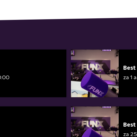
Best
0:00
za 1 
Best
za 25 