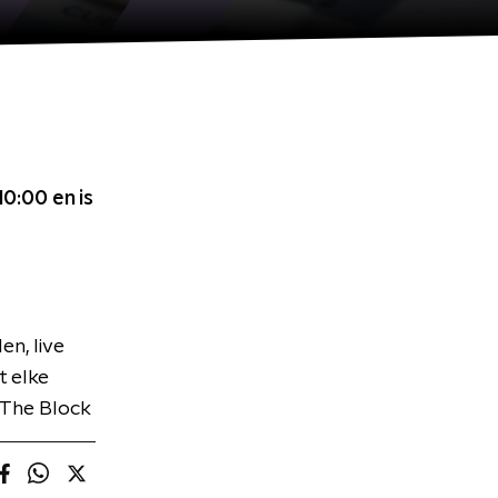
 10:00
en is
n, live
t elke
 The Block