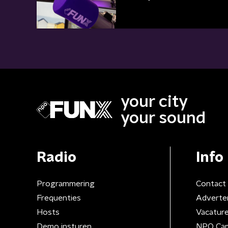
your city
your sound
Radio
Info
Programmering
Contact
Frequenties
Adverte
Hosts
Vacatur
Demo insturen
NPO Ca