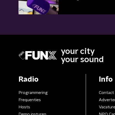
your city
your sound
Radio
Info
Programmering
Contact
Frequenties
Adverte
Hosts
Vacatur
Demo insturen
NPO Ca