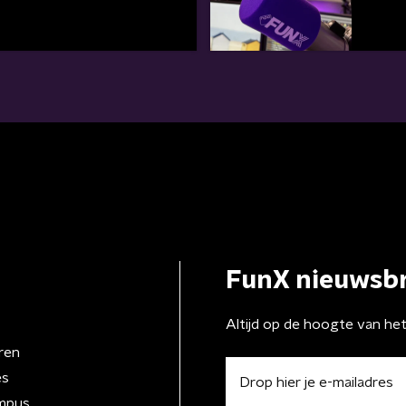
FunX nieuwsbr
Altijd op de hoogte van he
ren
es
mpus