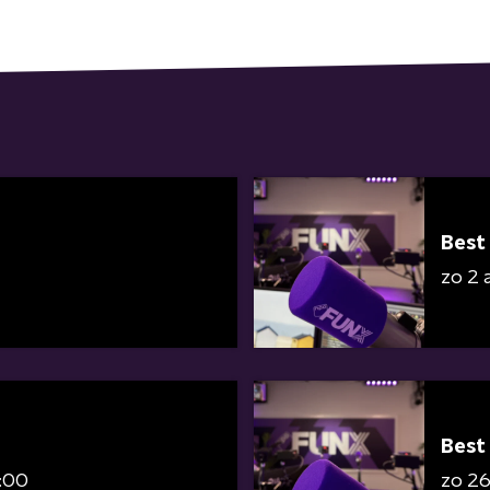
Best
zo 2 
Best
0:00
zo 26 