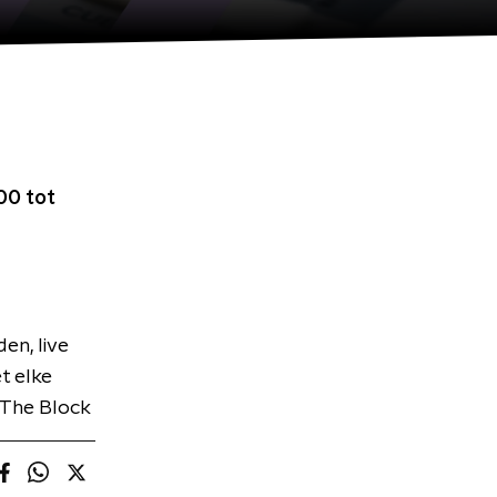
00 tot
en, live
t elke
 The Block