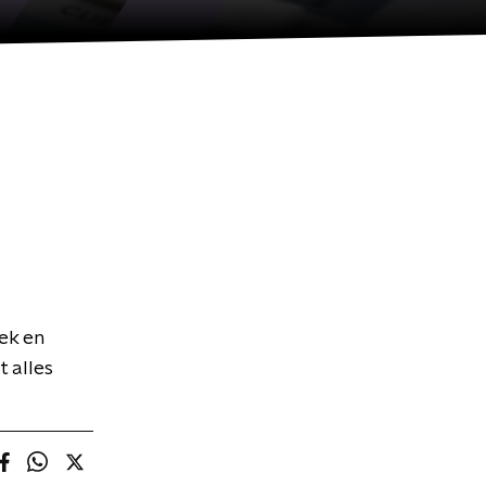
ek en
 alles