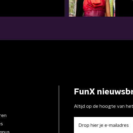
FunX nieuwsbr
Altijd op de hoogte van he
ren
es
mpus