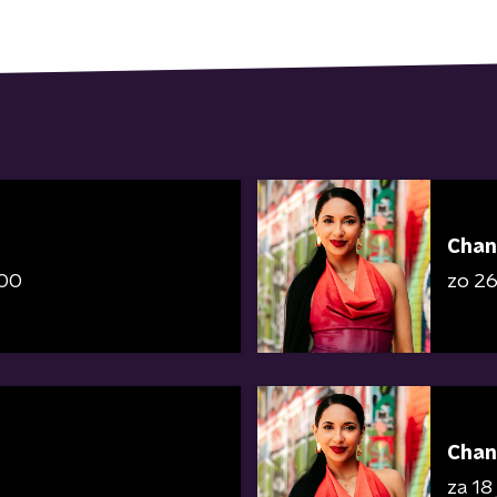
Chan
:00
zo 26 
Chan
za 18 