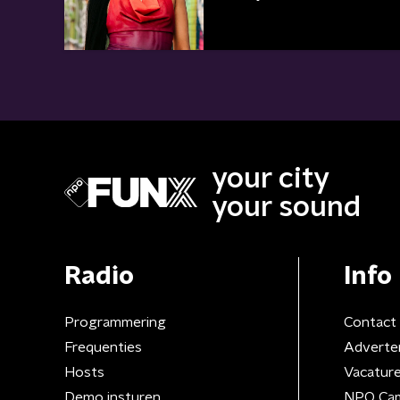
your city
your sound
Radio
Info
Programmering
Contact
Frequenties
Adverte
Hosts
Vacatur
Demo insturen
NPO Ca