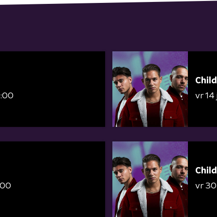
Child
3:00
vr 14
Child
:00
vr 30