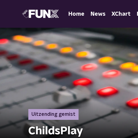
Home
News
XChart
Uitzending gemist
ChildsPlay