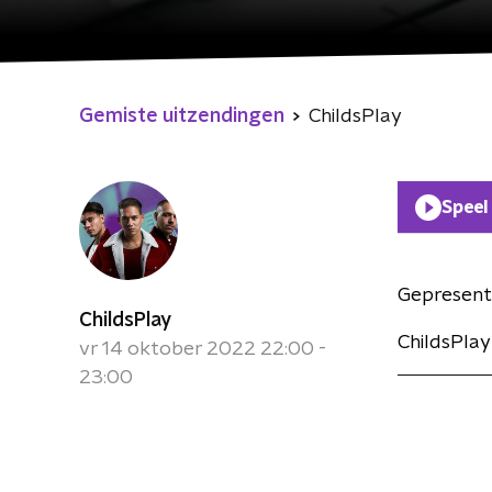
Gemiste uitzendingen
ChildsPlay
Speel
Gepresent
ChildsPlay
ChildsPlay
vr 14 oktober 2022 22:00 -
23:00