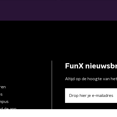
FunX nieuwsbr
Altijd op de hoogte van he
ren
es
mpus
d de app