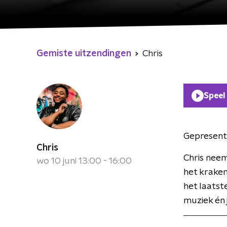
Gemiste uitzendingen
Chris
Speel
Gepresent
Chris
Chris neem
wo 10 juni 13:00 - 16:00
het kraken 
het laatst
muziek én j