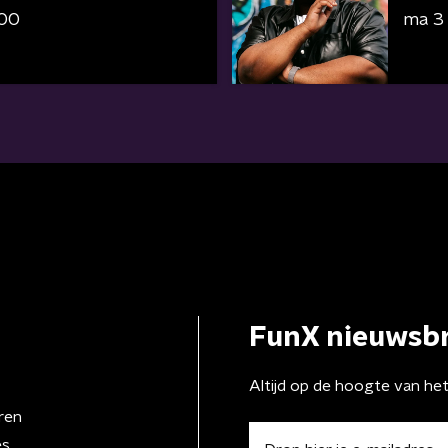
:00
ma 3
FunX nieuwsbr
Altijd op de hoogte van he
ren
es