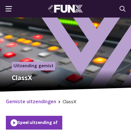
Uitzending gemist
ClassX
Gemiste uitzendingen
ClassX
Speel uitzending af