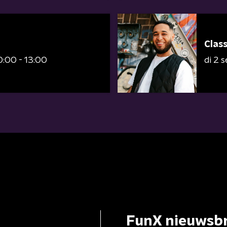
Clas
0:00 - 13:00
di 2
FunX nieuwsbr