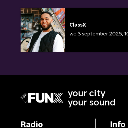
ClassX
wo 3 september 2025
1
your city
your sound
Radio
Info