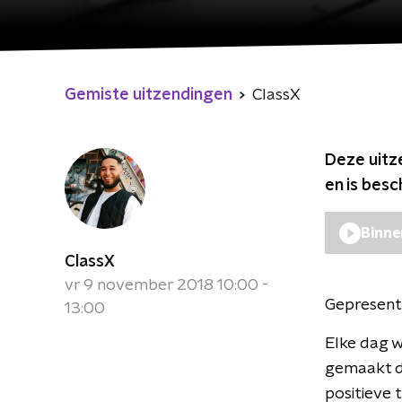
Gemiste uitzendingen
ClassX
Deze uitz
en is bes
Binne
ClassX
vr 9 november 2018 10:00 -
Gepresent
13:00
Elke dag w
gemaakt da
positieve 