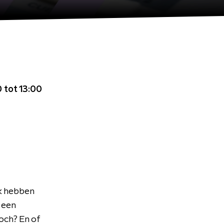
 tot 13:00
uk hebben
 een
toch? En of