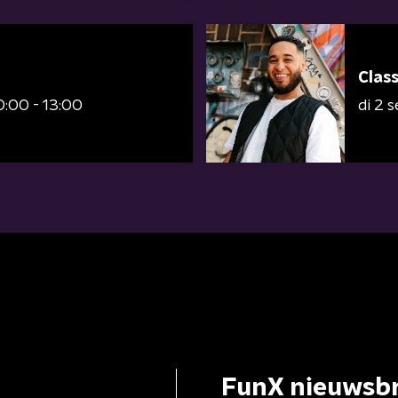
Clas
0:00 - 13:00
di 2
FunX nieuwsbr