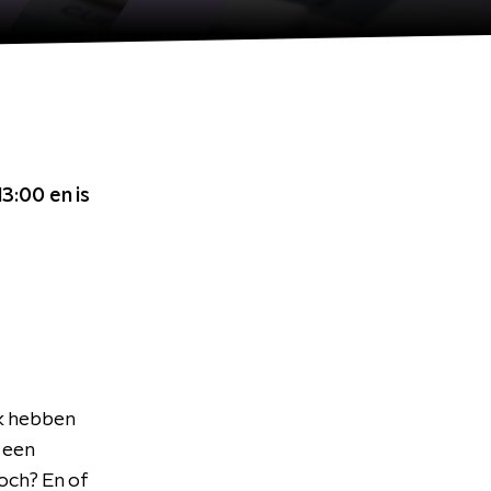
 13:00
en is
uk hebben
 een
toch? En of