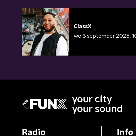
ClassX
wo 3 september 2025
1
your city
your sound
Radio
Info