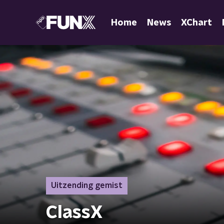
Home
News
XChart
Uitzending gemist
ClassX