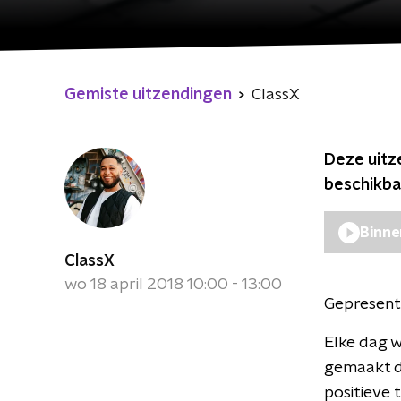
Gemiste uitzendingen
ClassX
Deze uitz
beschikba
Binne
ClassX
wo 18 april 2018 10:00 - 13:00
Gepresent
Elke dag w
gemaakt da
positieve 