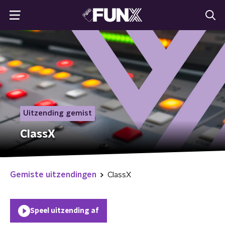
Uitzending gemist
ClassX
Gemiste uitzendingen
ClassX
Speel uitzending af