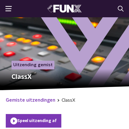
Uitzending gemist
ClassX
Gemiste uitzendingen
ClassX
Speel uitzending af