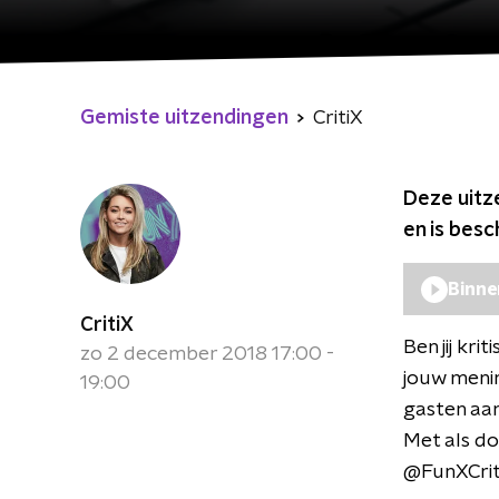
Gemiste uitzendingen
CritiX
Deze uitz
en is bes
Binne
CritiX
Ben jij kri
zo 2 december 2018 17:00 -
jouw menin
19:00
gasten aa
Met als do
@FunXCriti