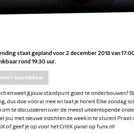
ending staat gepland voor
2 december 2018 van 17:00
chikbaar rond
19:30
uur.
nkort beschikbaar
tisch en weet jij jouw standpunt goed te onderbouwen? Bij 
g, dus doe vooral mee en laat je horen! Elke zondag sc
n om te discussiëren over de meest uiteenlopende ond
el jou met nieuwe inzichten de week in te sturen! Praat
X of geef je op voor het CritiX panel op funx.nl!