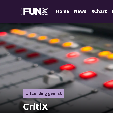
Home
News
XChart
Uitzending gemist
CritiX