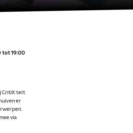
 tot 19:00
CritiX telt
huiven er
erwerpen.
 mee via