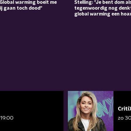
''Global warming boeit me
Stelling: ''Je bent dom als
wij gaan toch dood''
tegenwoordig nog denk
global warming een hoax 
Criti
 19:00
zo 3