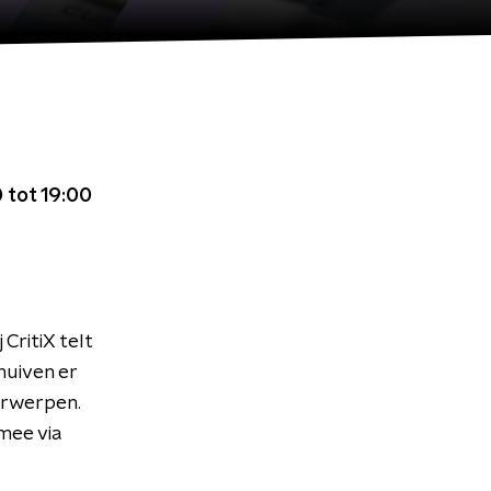
 tot 19:00
CritiX telt
huiven er
erwerpen.
 mee via