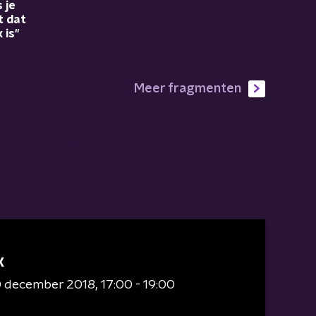
 je
t dat
is''
Meer fragmenten
X
0 december 2018
17:00 - 19:00