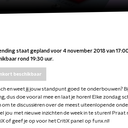
ending staat gepland voor
4 november 2018 van 17:00
chikbaar rond
19:30
uur.
nkort beschikbaar
tisch en weet jij jouw standpunt goed te onderbouwen? Bij 
g, dus doe vooral mee en laat je horen! Elke zondag sc
n om te discussiëren over de meest uiteenlopende ond
el jou met nieuwe inzichten de week in te sturen! Praat
X of geef je op voor het CritiX panel op funx.nl!