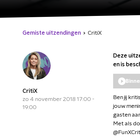
Gemiste uitzendingen
CritiX
Deze uitz
en is bes
Binne
CritiX
Ben jij kri
zo 4 november 2018 17:00 -
jouw menin
19:00
gasten aa
Met als do
@FunXCriti