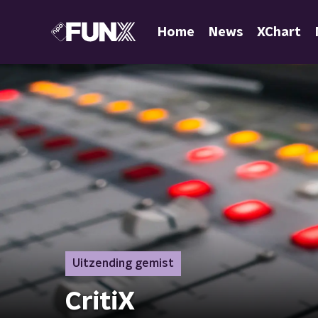
Home
News
XChart
Uitzending gemist
CritiX