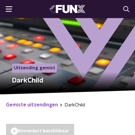
Uitzending gemist
DarkChild
Gemiste uitzendingen
DarkChild
Binnenkort beschikbaar