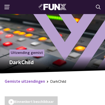
Uitzending gemist
DarkChild
Gemiste uitzendingen
DarkChild
Binnenkort beschikbaar