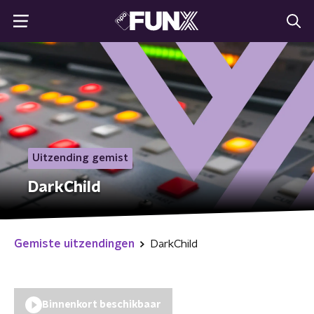
Uitzending gemist
DarkChild
Gemiste uitzendingen
DarkChild
Binnenkort beschikbaar