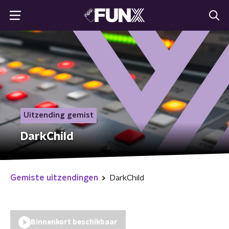
Uitzending gemist
DarkChild
Gemiste uitzendingen
DarkChild
Binnenkort beschikbaar