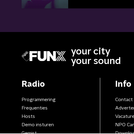
your city
your sound
Radio
Info
Programmering
Contact
Frequenties
Adverte
Hosts
Vacatur
Demo insturen
NPO Ca
Gemist
Downloa