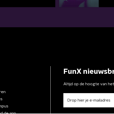
FunX nieuwsbr
Altijd op de hoogte van he
ren
es
mpus
d de app