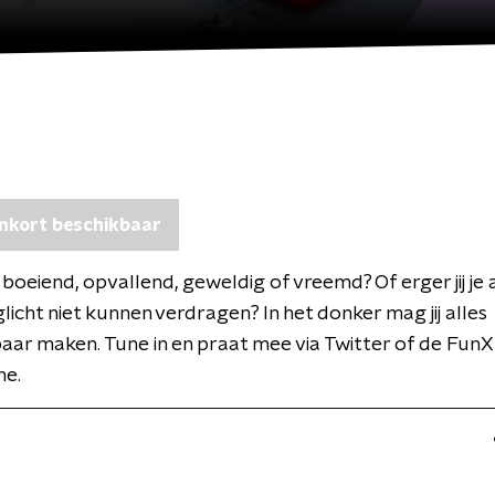
nkort beschikbaar
j boeiend, opvallend, geweldig of vreemd? Of erger jij je
glicht niet kunnen verdragen? In het donker mag jij alles
ar maken. Tune in en praat mee via Twitter of de FunX
e.