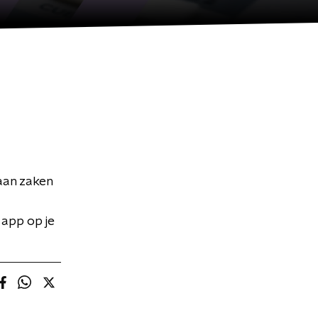
 aan zaken
 app op je