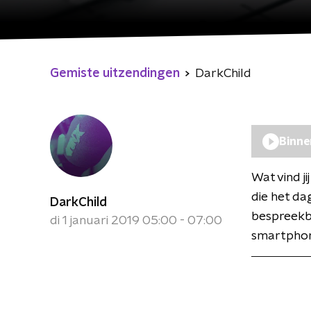
Gemiste uitzendingen
DarkChild
Binne
Wat vind ji
die het da
DarkChild
bespreekba
di 1 januari 2019 05:00 - 07:00
smartphon