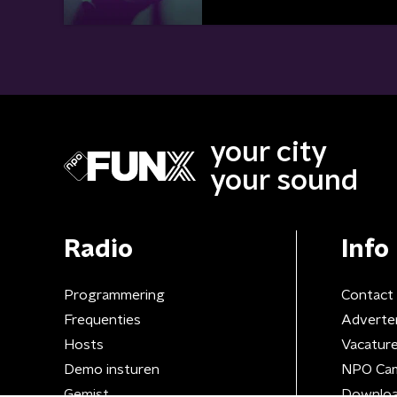
your city
your sound
Radio
Info
Programmering
Contact
Frequenties
Adverte
Hosts
Vacatur
Demo insturen
NPO Ca
Gemist
Downloa