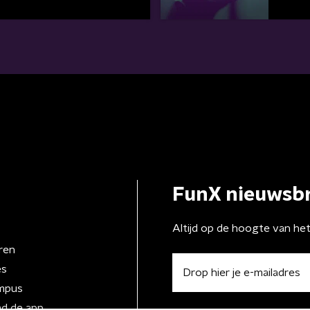
FunX nieuwsbr
Altijd op de hoogte van he
ren
es
mpus
d de app