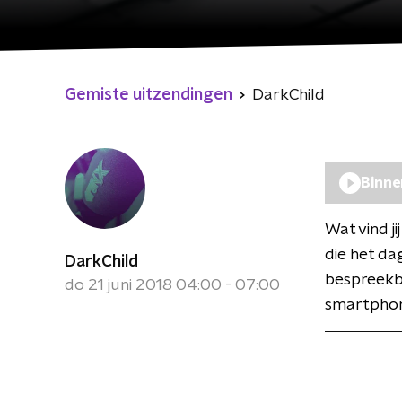
Gemiste uitzendingen
DarkChild
Binne
Wat vind ji
die het da
DarkChild
bespreekba
do 21 juni 2018 04:00 - 07:00
smartphon