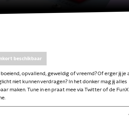
nkort beschikbaar
j boeiend, opvallend, geweldig of vreemd? Of erger jij je
glicht niet kunnen verdragen? In het donker mag jij alles
ar maken. Tune in en praat mee via Twitter of de FunX
e.