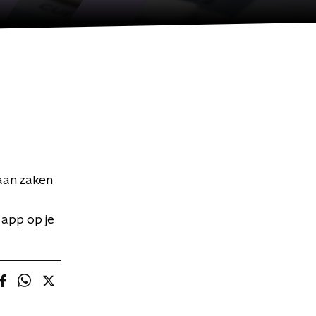
 aan zaken
 app op je