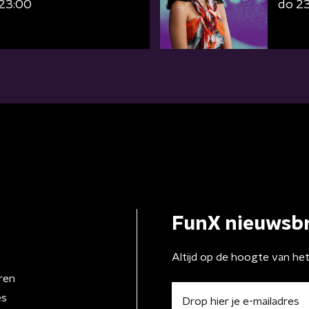
 23:00
do 2
FunX nieuwsbr
Altijd op de hoogte van he
ren
es