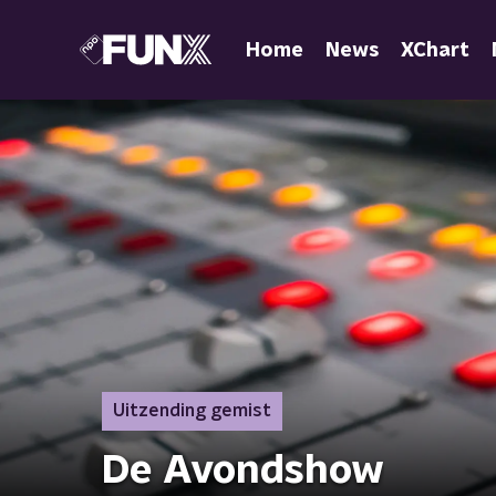
Home
News
XChart
Uitzending gemist
De Avondshow