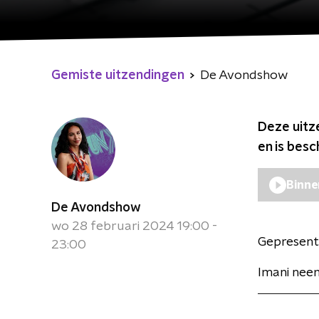
Gemiste uitzendingen
De Avondshow
Deze uitz
en is bes
Binne
De Avondshow
wo 28 februari 2024 19:00 -
Gepresent
23:00
Imani neem