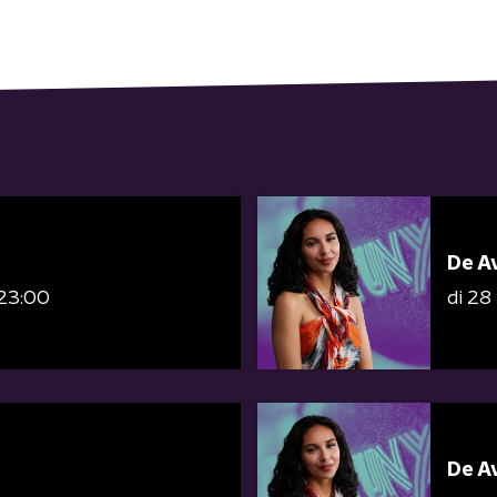
De A
 23:00
di 28
De A