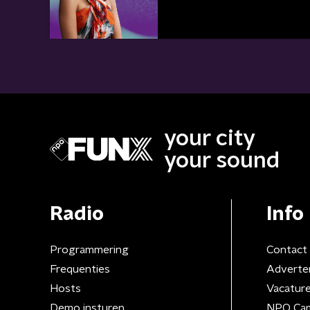
your city
your sound
Radio
Info
Programmering
Contact
Frequenties
Adverte
Hosts
Vacatur
Demo insturen
NPO Ca