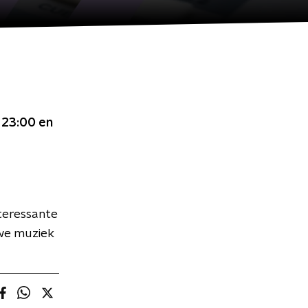
t 23:00
en
teressante
we muziek