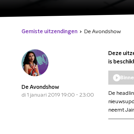
Gemiste uitzendingen
De Avondshow
Deze uitz
is beschi
Binne
De Avondshow
De headlin
di 1 januari 2019 19:00 - 23:00
nieuwsupd
neemt Jaim