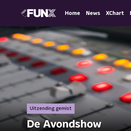
Home
News
XChart
Uitzending gemist
De Avondshow