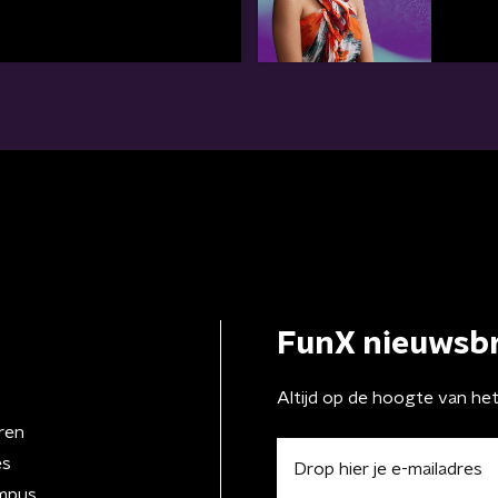
FunX nieuwsbr
Altijd op de hoogte van he
ren
es
mpus