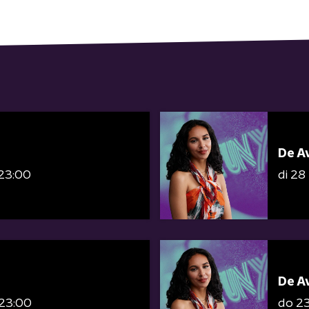
De A
 23:00
di 28
De A
 23:00
do 2