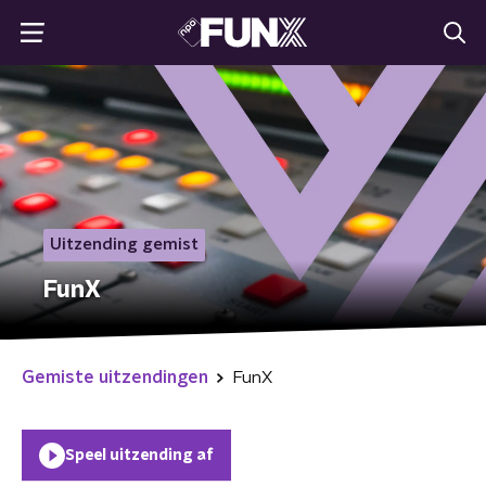
Uitzending gemist
FunX
Gemiste uitzendingen
FunX
Speel uitzending af