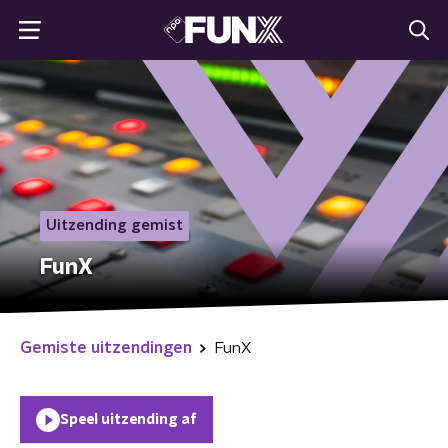
Uitzending gemist
FunX
Gemiste uitzendingen
FunX
Speel uitzending af