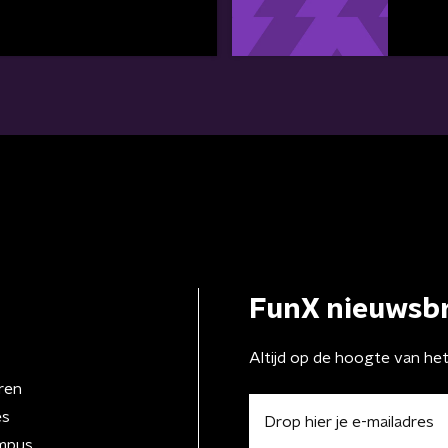
FunX nieuwsbr
Altijd op de hoogte van he
ren
es
mpus