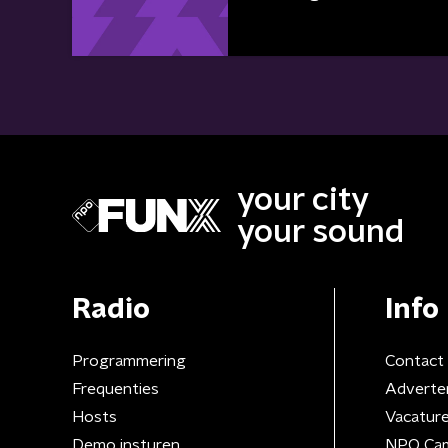
your city
your sound
Radio
Info
Programmering
Contact
Frequenties
Adverte
Hosts
Vacatur
Demo insturen
NPO Ca