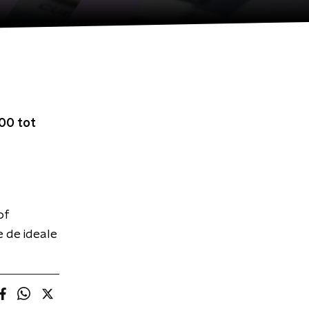
00 tot
of
e de ideale