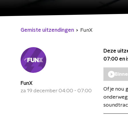
Gemiste uitzendingen
FunX
Deze uitz
07:00
en 
Binne
FunX
Of je nou 
za 19 december 04:00 - 07:00
onderweg b
soundtrack