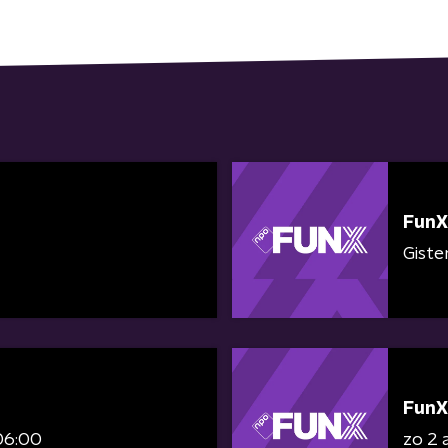
FunX
Giste
FunX
06:00
zo 2 