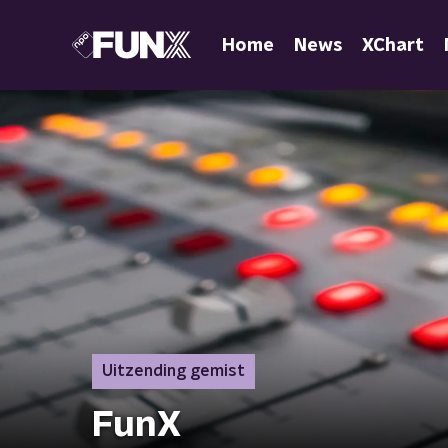
Home
News
XChart
Uitzending gemist
FunX