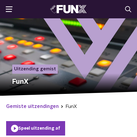
Uitzending gemist
FunX
Gemiste uitzendingen
FunX
Speel uitzending af