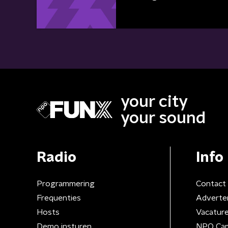
your city
your sound
Radio
Info
Programmering
Contact
Frequenties
Adverte
Hosts
Vacatur
Demo insturen
NPO Ca