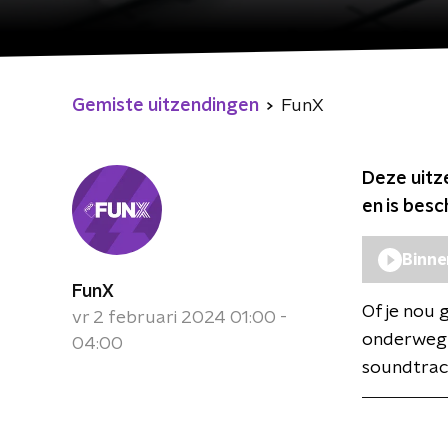
Gemiste uitzendingen
FunX
Deze uitz
en is bes
Binne
FunX
Of je nou 
vr 2 februari 2024 01:00 -
onderweg b
04:00
soundtrack