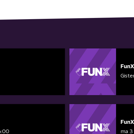
FunX
Giste
FunX
6:00
ma 3