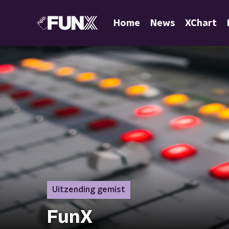
Home
News
XChart
Uitzending gemist
FunX