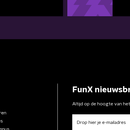
FunX nieuwsbr
Altijd op de hoogte van he
ren
es
mpus