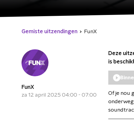
Gemiste uitzendingen
FunX
Deze uitz
is beschi
Binne
FunX
Of je nou 
za 12 april 2025 04:00 - 07:00
onderweg b
soundtrack