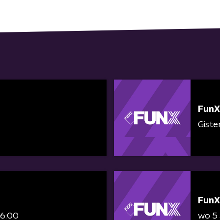
FunX
Giste
FunX
06:00
wo 5