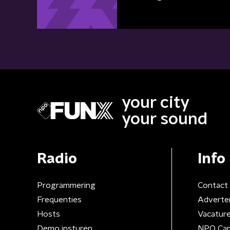
your city
your sound
Radio
Info
Programmering
Contact
Frequenties
Adverte
Hosts
Vacatur
Demo insturen
NPO Ca