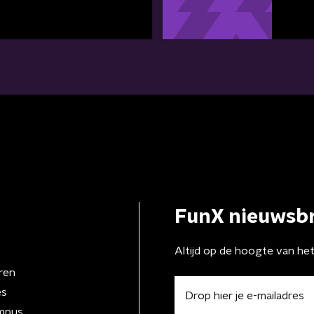
FunX nieuwsbr
Altijd op de hoogte van he
ren
es
mpus