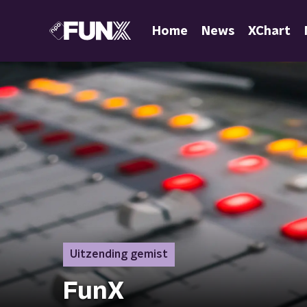
Home
News
XChart
Uitzending gemist
FunX