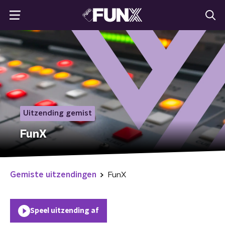
Uitzending gemist
FunX
Gemiste uitzendingen
FunX
Speel uitzending af