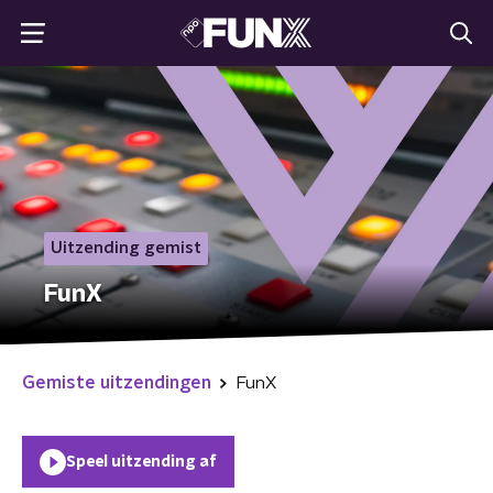
Uitzending gemist
FunX
Gemiste uitzendingen
FunX
Speel uitzending af