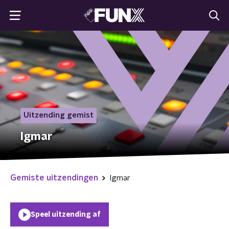
Uitzending gemist
Igmar
Gemiste uitzendingen
Igmar
Speel uitzending af